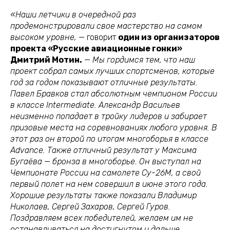
«Наши летчики в очередной раз
продемонстрировали свое мастерство на самом
высоком уровне,
— говорит
один из организаторов
проекта «Русские авиационные гонки»
Дмитрий Мотин.
—
Мы гордимся тем, что наш
проект собрал самых лучших спортсменов, которые
год за годом показывают отличные результаты.
Павел Бравков стал абсолютным чемпионом России
в классе Intermediate. Александр Васильев
неизменно попадает в тройку лидеров и забирает
призовые места на соревнованиях любого уровня. В
этот раз он второй по итогам многоборья в классе
Advance. Также отличный результат у Максима
Бугаёва — бронза в многоборье. Он выступал на
Чемпионате России на самолете Су-26М, а свой
первый полет на нем совершил в июне этого года.
Хорошие результаты также показали Владимир
Николаев, Сергей Захаров, Сергей Гуров.
Поздравляем всех победителей, желаем им не
останавливаться на достигнутом и дальше