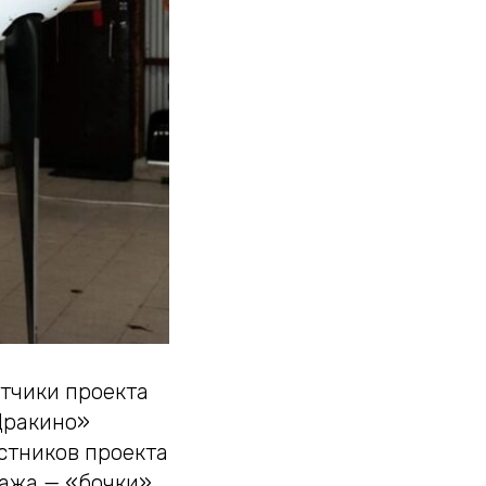
тчики проекта
Дракино»
стников проекта
тажа — «бочки»