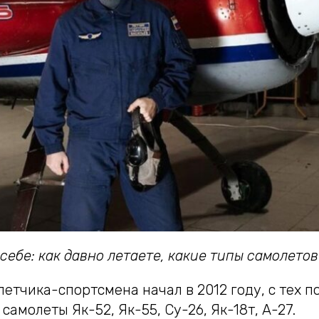
себе: как давно летаете, какие типы самолето
летчика-спортсмена начал в 2012 году, с тех по
самолеты Як-52, Як-55, Су-26, Як-18т, А-27.