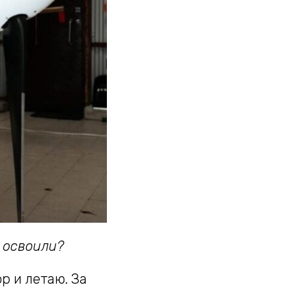
в освоили?
р и летаю. За