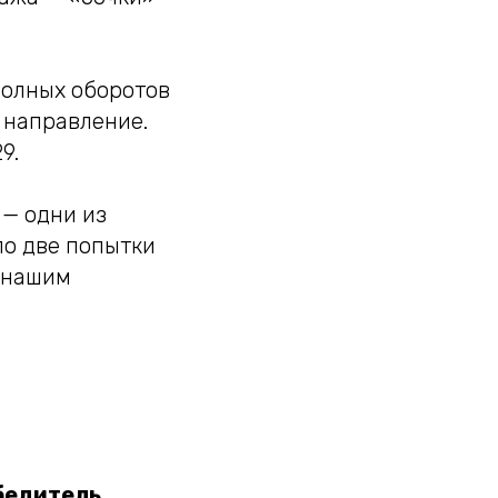
полных оборотов
 направление.
9.
 — одни из
по две попытки
и нашим
бедитель