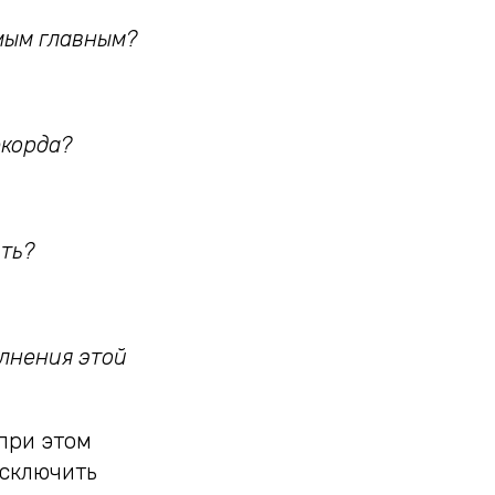
мым главным?
екорда?
ить?
олнения этой
при этом
исключить