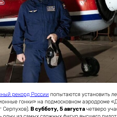
ный рекорд России
попытаются установить ле
ионные гонки» на подмосковном аэродроме «
г Серпухов).
В субботу, 5 августа
четверо уча
ь одну из самых сложных фигур высшего пило