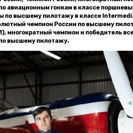
по авиационным гонкам в классе поршневы
ы по высшему пилотажу в классе Intermedia
олютный чемпион России по высшему пилот
1), многократный чемпион и победитель в
по высшему пилотажу.