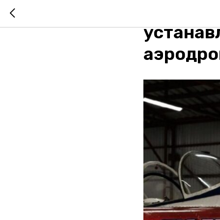
Названы
устанав
аэродро