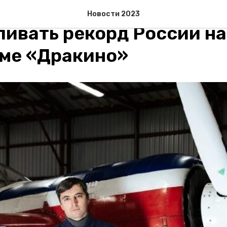
 имена летчиков, котор
Новости 2023
ливать рекорд России на
ме «Дракино»