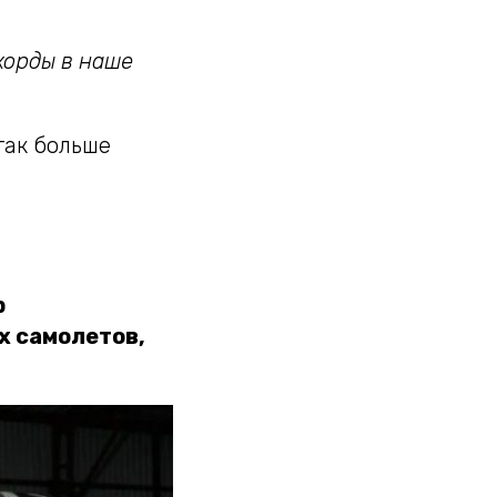
корды в наше
так больше
р
х самолетов,