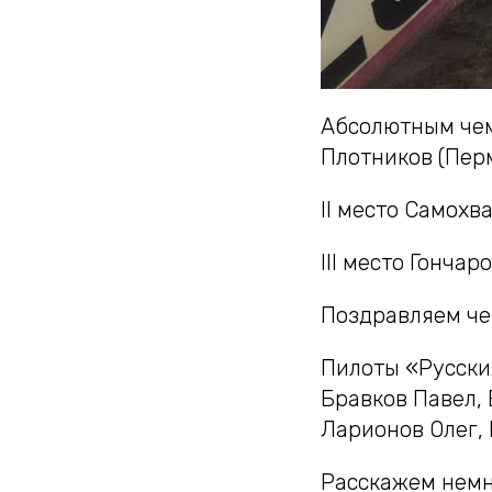
Абсолютным чем
Плотников (Перм
II место Самохва
III место Гончар
Поздравляем че
Пилоты «Русски
Бравков Павел, 
Ларионов Олег,
Расскажем немн