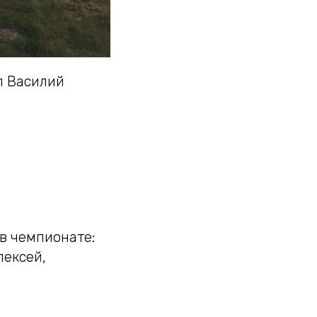
л Василий
в чемпионате:
лексей,