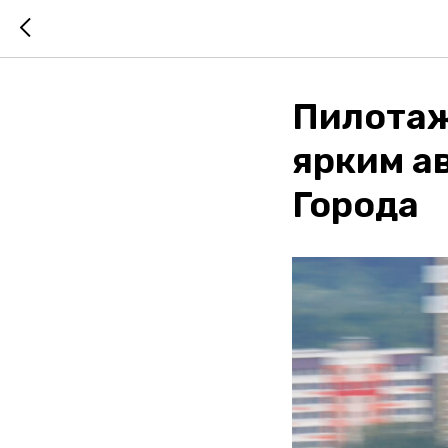
Пилотаж
ярким а
Города