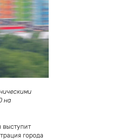
хническими
0 на
ы выступит
трация города