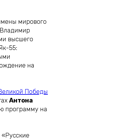
тсмены мирового
и Владимир
ми высшего
Як-55:
ными
хождение на
Великой Победы
тах
Антона
ю программу на
 «Русские