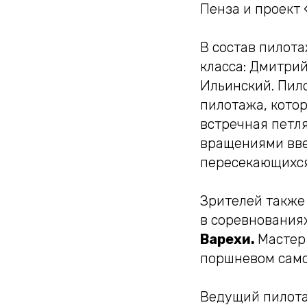
Пенза и проект
В состав пилот
класса: Дмитри
Ильинский. Пил
пилотажа, кото
встречная петл
вращениями ввер
пересекающихся
Зрителей также
в соревнования
Варехи.
Мастер
поршневом само
Ведущий пилота